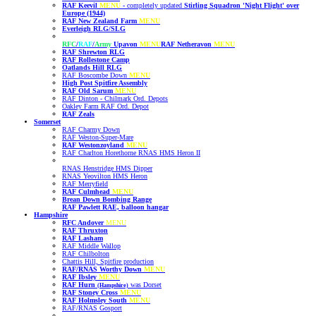
RAF Keevil
MENU
-
completely updated
Stirling Squadron 'Night Flight' over
Europe (1944)
RAF New Zealand Farm
MENU
Everleigh RLG/SLG
RFC
/
RAF
/
Army
Upavon
MENU
RAF Netheravon
MENU
RAF Shrewton RLG
RAF Rollestone Camp
Oatlands Hill RLG
RAF Boscombe Down
MENU
High Post Spitfire Assembly
RAF Old Sarum
MENU
RAF Dinton - Chilmark Ord. Depots
Oakley Farm RAF Ord. Depot
RAF Zeals
Somerset
RAF Charmy Down
RAF Weston-Super-Mare
RAF Westonzoyland
MENU
RAF Charlton Horethorne RNAS HMS Heron II
RNAS Henstridge HMS Dipper
RNAS Yeovilton HMS Heron
RAF Merryfield
RAF Culmhead
MENU
Brean Down Bombing Range
RAF Pawlett RAE, balloon hangar
Hampshire
RFC Andover
MENU
RAF Thruxton
RAF Lasham
RAF Middle Wallop
RAF Chilbolton
Chattis Hill, Spitfire production
RAF/RNAS Worthy Down
MENU
RAF Ibsley
MENU
RAF Hurn
was Dorset
(Hampshire)
RAF Stoney Cross
MENU
RAF Holmsley South
MENU
RAF/RNAS Gosport