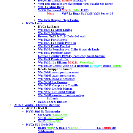
Kergonan
/
Carnac
Batterie
10./A.r.275
Va01 Etel embouchure rive gauche
Va05 Falaise Ste Barbe
Va06 Le Méné Bégot
Va300 Plouharnel
M.K.B
.
'Hella'
E.673
Menu
Page
Va07 Le Bégot
Sud
Va08 Va08 Pen er Lé
Wn Va56 Damgan Plage Centre.
KVGr Loire
KVGr La Baule
Wn Tu22 Le Mont Lénigo
Wn Tu23 St-Goustan
Between Tu23 & Tu24 Defended wall
Wn Tu24 Fort Hikeric
Wn Tu25 Le Croisic Port Lin
Wn Tu27 Pointe Penchat
Wn Tu39a Pornchet ave. Collet & ave. de Lucie
Wn Tu40 Pornichet Mazy
German Cemetery 1939-45, Pornichet, Saint-Nazaire.
Wn Tu41 Pointe du Bec
Wn Tu301 La Dilanne
M.K.B.
'
Kermoisan
'
Wn Tu500 Croisic Vigie de la Romaine:
Luftwaffe
station
'Nutria'
K.V.U. Gruppe St-Nazaire
Wn Nz104 avant port rive ouest
Wn Nz105 avant port rive est
Wn Nz107 BSM U Schleuset
Wn Nz351 La Vacuerie
Wn Nz355 Camp de la Torpille
Wn Nz364 Le Petit Marsac
Wn Nz365 Le Grand-Marsac
Wn Nz401 carrefour Sautron collége
St-Louis
Nz406 BSM U Bunker
AOK 1 Vendée - Charente Maritime
AOK 1 / KVA D
KVVr Süd Ile Noirmoutier
StP SA106
'
Clausewitz
'
Sa108
'
Sharnhorst
'
Sa115
'
Winterfeld
'
KVGr Süd Île de Ré
Ro409 '
Betty
' & Ro410 '
Cäcilie
' + La
Batterie
des
Sablanceaux