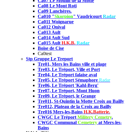
Ca07 Le Moulin de la Motte
Ca08
Le Mont Roti
Ca09 Lanchères.
Ca010 "
Skorpion
" Vaudricourt
Radar
Ca011 Woignarue
Ca012 Onival
Ca013 Ault
Ca014 Ault Sud
Ca015 Ault
H.K.B.
Radar
Boise de Cise
Ca0test
Stp Gruppe Le Treport
Tre01,
Mers les Bains ville et plage
Tre03, Le Tréport, Ville et Port
Tre04,
Le Tréport falaise aval
Tre05,
Le Tréport Sémaphore
Radar
Tre06, Le Tréport 'Kahl-Berg'
Tre07, Le Tréport, Mont Huon
Tre09, Le Tréport, le Grange
Tre011, St-Quintin la Motte Croix au Bailly
Tre012, Plateau de la Croix au Bailly
Tre016 Mers-les-Bains
H.K.Batterie.
CWGC Le Tréport
Militery Cemetry
.
CWGC Communal
Cemetery
at Mers-les-
Bains