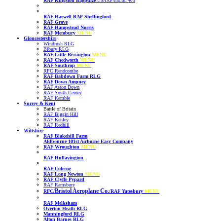
RAF Kingston Bagpuize
USAAF station 403
RAF Harwell
RAF Shellingford
RAF Grove
RAF Hampstead Norris
RAF Membury
MENU
Gloucestershire
Windrush RLG
Bibury RLG
RAF Little Rissington
MENU
RAF Chedworth
MENU
RAF Southrop
MENU
RFC Rendcombe
RAF Babdown Farm RLG
RAF Down Ampney
RAF Aston Down
RAF South Cerney
RAF Kemble
Surrey & Kent
Battle of Britain
RAF Biggin Hill
RAF Kenley
RAF Redhill
Wiltshire
RAF Blakehill Farm
Aldbourne 101st Airborne Easy Company
RAF Wroughton
MENU
RAF Hullavington
RAF Colerne
RAF Long Newton
MENU
RAF Clyffe Pypard
RAF Ramsbury
Bristol Aeroplane Co.
RFC/
/RAF Yatesbury
MENU
RAF Melksham
Overton Heath RLG
Manningford RLG
Alton Barnes RLG