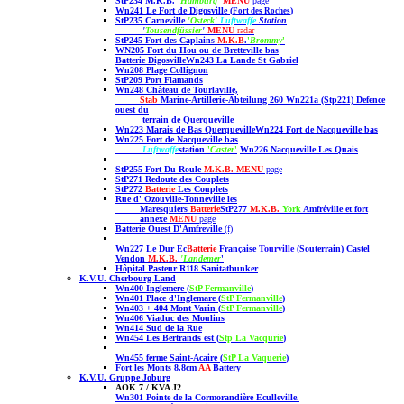
StP234 M.K.B.
'Hamburg
'
MENU
page
Wn241 Le Fort de Digosville (
)
Fort des Roches
StP235 Carneville
'Osteck'
Luftwaffe
Station
'
Tousendfüssier
'
MENU
radar
StP245 Fort des Caplains
M.K.B
.
'
Brommy
'
WN205 Fort du Hou ou de Bretteville
bas
Batterie Digosville
Wn243 La Lande St Gabriel
Wn208 Plage Collignon
StP209 Port Flamands
Wn248 Château de Tourlaville,
Stab
Marine-Artillerie-Abteilung 260
Wn221a (Stp221) Defence
ouest du
terrain de Querqueville
Wn223
Marais de Bas Querqueville
Wn224 Fort de Nacqueville bas
Wn225 Fort de Nacqueville
bas
Luftwaffe
station
'
Caster
'
Wn226 Nacqueville
Les Quais
StP255 Fort Du Roule
M.K.B.
MENU
page
StP271 Redoute des Couplets
StP272
Batterie
Les Couplets
Rue d' Ozouville-Tonneville les
Maresquiers
Batterie
StP277
M.K.B.
York
Amfréville et fort
annexe
MENU
page
Batterie Ouest D'Amfreville
(f)
Wn227 Le Dur Ec
Batterie
Française
Tourville
(Souterrain)
Castel
Vendon
M.K.B.
'Landemer
'
Hôpital Pasteur R118 Sanitatbunker
K.V.U. Cherbourg Land
Wn400
Inglemere (
StP Fermanville
)
Wn401
Place d'Inglemare (
StP Fermanville
)
Wn403 + 404 Mont Varin
(
StP Fermanville
)
Wn406 Viaduc des Moulins
Wn414 Sud de la Rue
Wn454 Les Bertrands est (
Stp La Vacqurie
)
Wn455 ferme Saint-Acaire (
StP La Vaquerie
)
Fort les Monts 8.8cm
AA
Battery
K.V.U. Gruppe Joburg
AOK 7 / KVA J2
Wn301 Pointe de la Cormorandière Eculleville.