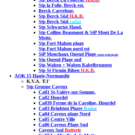
Stp la Folie, Berck est.
Berck Carrefour.
Stp Berck Süd
H.K.B
.
Stp Berck Süd
radar
Stp Schwartze Hand
.
Stp Colline Beaumont & StP Mont De La
Motte.
Stp Fort Mahon plage
Stp Fort Mahon nord est
StP Monchaux Quend Plage
route principale
Stp Quend Plage sud
Stp Waben + Waben Kabelbrunnen
Stp St Firmin Bihen
H.K.B
.
AOK 15 Haute-Normandie
K.V.A. 'E1'
Stp Gruppe Cayeux
Ca01 St-Valéry-sur-Somme.
Ca02 Hourdel
Ca039 Ferme de la Caroline, Hourdel
Ca03 Brighton Phare
Radar
Ca04 Cayeux plage Nord
Ca05 Centre Ville
Ca06 Cayeux Plage Sud
Cayeux Sud
Batterie