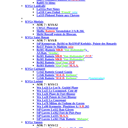
Ra603 St Ideuc
KVGr Lamballe
La312a Port Nieux
La318 Cape Frehel
'
Frosch
'
radar
La319 Pleherel Pointe aux Chevres
KVGr Morlaix
AOK 7 / KVA A2
CWGC Plousecat
Mo86c
Batterie
Versendoket 2/A.R.266
.
Mo94 Roscoff
pointe de Bloscan.
KVGr Saint Renan
AOK 7 / KVA B
StP Kermorvan, Re104 to Re119
StP Kerlohic, Pointe des Renards
Re137 Pointe St Mathie
u
radar
Re305 (Batterie
MKB
'
Von Holtzendorf
'),
AA Batt.
'
Arnika'
.
Re305 Batterie
MKB
'
Von Holtzendorf
'
FCP
.'
Re305 Batterie
MKB
'
Von Holtzendorf
'
Re302 Batterie
'
Graf Spee'
FCP
Re303 Batterie
'
Graf Spee
'
M.A.A.
KVGr Carmaret
Cr342 Batterie Grand Gouin
Cr346 Batterie '
M.K.B
.
Kerbonn
'
Cr346 Batterie '
M.K.B
.
Kerbonn
'
(Souterraine)
KVGr Lorient
AOK 7 / KVA C1
Wn Lo24 Le Loc'h, Guidel Plage
Wn Lo25 Le Locmiquel, Cote 40
Wn Lo26 Plage de Fort Bloque
Wn Lo28 Pointe de Fort Bloque
Wn Lo32 Le Couregant
Wn Lo78 Milieu de l'isthme de Gavres
Wn Lo90 Kermorin, Plouhinec 6./
A.R
.265
StP Gavres Lo112 Ban-Gâvres
StP Gavres Lo362 Fort de Port Puce
StP Gavres Lo335
M.A.A
.
StP Gavres Lo361 Flak Batterie
'
Melsung
'
KVGr Vannes
AOK 7 / KVA C2