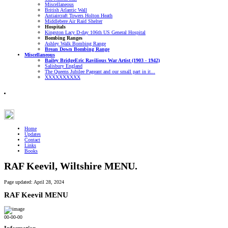
Miscellaneous
British Atlantic Wall
Antiaircraft Towers Holton Heath
Middlebere Air Raid Shelter
Hospitals
Kingston Lacy D-day 106th US General Hospital
Bombing Ranges
Ashley Walk Bombing Range
Brean Down Bombing Range
Miscellaneous
Bailey Bridge
Eric Ravilious War Artist (1903 - 1942)
Salisbury England
The Queens Jubilee Pageant and our small part in it...
XXXXXXXXXX
Home
Updates
Contact
Links
Books
RAF Keevil, Wiltshire MENU.
Page updated:
April 28, 2024
RAF Keevil
MENU
00-00-00