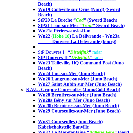
Beach)
Wn19 Colleville-sur-Orne (Nord)
(Sword
Beach)
StP20 La Breche
“
Cod
” (Sword Beach)
StP21 Lion-sur-Mer “
Trout
”
Sword Beach)
Wn21a Périers-sur-le-Dan
Wn22 (
Hohe 18
) La Délivrande -
Wn23a
Douvres-La-Délivrande (bourg)
StP Douvres I
“
Distelfink
”
radar
StP Douvres II “
Distelfink
”
radar
Wn23 Taileville, HQ Command Post
(Juno
Beach)
Wn24 Luc-sur-Mer
(Juno Beach)
Wn26 Langrune-sur-Mer
(Juno Beach)
Wn27 Saint-Aubin-sur-Mer
(Juno Beach)
K.V.U. Gruppe Courseulles (Juno/Gold Beach)
Wn28 Bernières-sur-Mer
(Juno Beach)
Wn28a Bény-sur-Mer
(Juno Beach)
Wn28b Bernieres-sur-Mer
(Juno Beach)
Wn29 Courseulles-sur-Mer
(Juno Beach)
Wn31 Courseulles
(Juno Beach)
Kabelschaltstelle Banville
Wn32 La Marefontaine
“
Batterie Vera
” (Gold