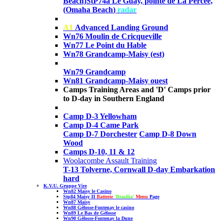
Beach)
StP74a
Le Guay, pointe de La Percée,
(Omaha Beach
)
radar
A1
Advanced Landing Ground
Wn76 Moulin de Cricqueville
Wn77 Le Point du Hable
Wn78 Grandcamp-Maisy (est)
Wn79
Grandcamp
Wn81 Grandcamp-Maisy ouest
Camps Training Areas and 'D' Camps prior
to D-day in Southern England
Camp D-3 Yellowham
Camp D-4 Came Park
Camp D-7 Dorchester
Camp D-8 Down
Wood
Camps D-10, 11 & 12
Woolacombe Assault Training
T-13 Tolverne, Cornwall D-day Embarkation
hard
K.V.U. Gruppe Vire
Wn82 Maisy le Casino
Stp84 Maisy II
Batterie
'Brasilia'
Menu
Page
Wn87 Maisy
Wn88 Géfosse-Fontenay
le casino
Wn89
Le Bas de Géfosse
Wn90
Géfosse-Fontenay
la Dune