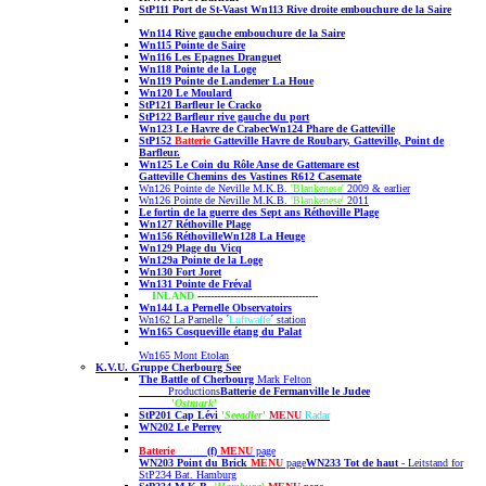
StP111 Port de St-Vaast
Wn113 Rive droite embouchure de la Saire
Wn114
Rive gauche embouchure de la Saire
Wn
115 Pointe de Saire
Wn116 Les Epagnes Dranguet
Wn118 Pointe de la Loge
Wn119 Pointe de Landemer La Houe
Wn120 Le Moulard
StP121 Barfleur le Cracko
StP122 Barfleur rive gauche du port
Wn123 Le Havre de Crabec
Wn124 Phare de Gatteville
StP152
Batterie
Gatteville
Havre de Roubary,
Gatteville,
Point de
Barfleur.
Wn125 Le Coin du Rôle Anse de Gattemare est
Gatteville Chemins des Vastines
R612 Casemate
Wn126 Pointe de Neville M.K.B.
'Blankenese'
2009 & earlier
Wn126 Pointe de Neville M.K.B.
'Blankenese'
2011
Le fortin de la guerre des Sept ans Réthoville Plage
Wn127 Réthoville Plage
Wn156 Réthoville
Wn128 La Heuge
Wn129 Plage du Vicq
Wn129a Pointe de la Loge
Wn130 Fort Joret
Wn131 Pointe de Fréval
INLAND
-------------------------------------
Wn144
La Pernelle Observatoirs
Wn162 La Parnelle
´
Luftwaffe
´ station
Wn165 Cosqueville étang du Palat
Wn165 Mont Etolan
K.V.U. Gruppe Cherbourg See
The Battle of Cherbourg
Mark Felton
Productions
Batterie de Fermanville le Judee
'
Ostmark
'
StP201 Cap Lévi
'
Seeadler
'
MENU
Radar
WN202
Le Perrey
Batterie
Brule
(f)
MENU
page
WN203 Point du Brick
MENU
page
WN233 Tot de haut
- Leitstand for
StP234 Bat. Hamburg