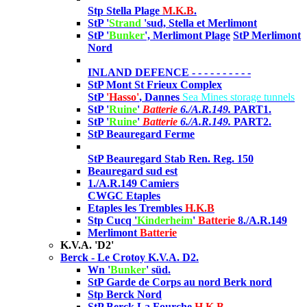
Stp Stella Plage
M.K.B
.
StP '
Strand
'sud, Stella et M
erlimont
StP '
Bunker
',
Merlimont Plage
StP Merlimont
Nord
INLAND DEFENCE
- - - - - - - - - -
StP Mont St Frieux Complex
StP
'Hasso'
, Dannes
Sea Mines storage tunnels
StP '
Ruine
'
Batterie
6./A.R.149.
PART1.
StP '
Ruine
'
Batterie
6./A.R.149.
PART2.
StP Beauregard Ferme
StP Beauregard Stab Ren. Reg. 150
Beauregard sud est
1./A.R.149 Camiers
CWGC Etaples
Etaples les Trembles
H.K.B
Stp Cucq '
Kinderheim
'
Batterie
8./A.R.149
Merlimont
Batterie
K.V.A. 'D2'
Berck - Le Crotoy K.V.A. D2.
Wn '
Bunker
' süd.
StP Garde de Corps au nord Berk nord
Stp Berck Nord
StP Berck La Fourche
H.K.B
.