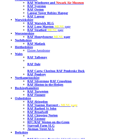
RAF Winthorpe and
Newark Air Museum
RAF Syerston
RAF Orston
Langar Super Robins Hangar
RAF Langar
Warwickshire
RAF Warwick RLG
RAF Long Marston
MENU
page
RAF Stratford
MENU
page
Worcestershire
RAF Honeybourne
MENU
page
Norfolkshire
RAF Matlask
Hertfordshire
Elstree Aerodrome
Wales
RAF Talbenny
RAF Dale
RAF Carew Cheriton
RAF Pembroke Dock
RAF Pembrey
Northamptonshire
RAF Silverstone
RAF Croughton
RAF Hinton-in-the-Hedges
Buckinghamshire
RAF Turweston
RAF Finmere
Oxfordshire
RAF Abingdon
RAF Stanton Harcourt
-
MENU page
RAF Barford St John
RAF Broadwell
RAF Chipping Norton
RAF Enstone
RFC/RAF Weston-on-the-Green
Starveall Farm SLG
Akeman Street ALG
Berkshire