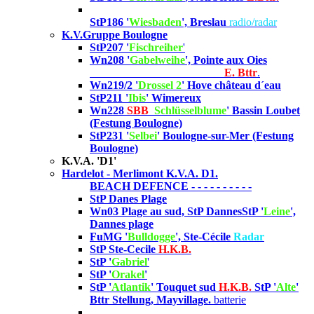
StP186 '
Wiesbaden
', Breslau
radio/radar
K.V.Gruppe Boulogne
StP207 '
Fischreiher
'
Wn208 '
Gabelweihe
', Pointe aux Oies
E. Bttr
.
Wn219/2 '
Drossel 2
' Hove château d´eau
StP211 '
Ibis
' Wimereux
Wn228
SBB
'
Schlüsselblume
' Bassin Loubet
(Festung Boulogne)
StP231 '
Selbei
' Boulogne
-sur-Mer (Festung
Boulogne)
K.V.A. 'D1'
Hardelot - Merlimont K.V.A. D1.
BEACH DEFENCE - - - - - - - - - -
StP Danes Plage
Wn03 Plage au sud, StP Dannes
StP '
Leine
',
Dannes plage
FuMG '
Bulldogge
', Ste-Cécile
Radar
StP Ste-Cecile
H.K.B.
StP '
Gabriel
'
StP '
Orakel
'
StP '
Atlantik
' Touquet sud
H.K.B.
StP '
Alte
'
Bttr Stellung, Mayvillage.
batterie