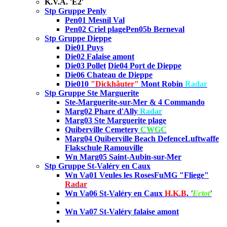
K.V.A. 'E2'
Stp Gruppe Penly
Pen01 Mesnil Val
Pen02 Criel plage
Pen05b Berneval
Stp Gruppe Dieppe
Die01 Puys
Die02
Falaise amont
Die03 Pollet
Die04 Port de Dieppe
Die06 Chateau de Dieppe
Die010
"Dickhâuter"
Mont Robin
Radar
Stp Gruppe Ste Marguerite
Ste-Marguerite-sur-Mer & 4 Commando
Marg02 Phare d'Ally
Radar
Marg03
Ste Marguerite plage
Quiberville Cemetery
CWGC
Marg04 Quiberville Beach Defence
Luftwaffe
Flakschule Ramouville
Wn Marg05 Saint-Aubin-sur-Mer
Stp Gruppe St-Valéry en Caux
Wn Va01 Veules les Roses
FuMG "Fliege"
Radar
Wn Va06 St-Valéry en Caux
H.K.B
.
'
Ectot
'
Wn Va07 St-Valéry falaise amont