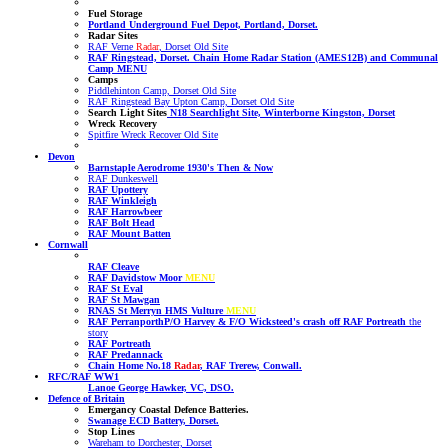
Fuel Storage
Portland Underground Fuel Depot, Portland, Dorset.
Radar Sites
RAF Verne
Radar
, Dorset Old Site
RAF Ringstead, Dorset. Chain Home Radar Station (AMES12B) and Communal
Camp MENU
Camps
Piddlehinton Camp, Dorset Old Site
RAF Ringstead Bay Upton Camp, Dorset Old Site
Search Light Sites
N18 Searchlight Site, Winterborne Kingston, Dorset
Wreck Recovery
Spitfire Wreck Recover Old Site
Devon
Barnstaple Aerodrome 1930's Then & Now
RAF Dunkeswell
RAF Upottery
RAF Winkleigh
RAF Harrowbeer
RAF Bolt Head
RAF Mount Batten
Cornwall
RAF Cleave
RAF Davidstow Moor
MENU
RAF St Eval
RAF St Mawgan
RNAS St Merryn HMS Vulture
MENU
RAF Perranporth
P/O Harvey & F/O Wicksteed's crash off RAF Portreath
the
story
RAF Portreath
RAF Predannack
Chain Home No.18
Radar
, RAF Trerew, Conwall.
RFC/RAF WW1
Lanoe George Hawker, VC, DSO.
Defence of Britain
Emergancy Coastal Defence Batteries.
Swanage ECD Battery, Dorset.
Stop Lines
Wareham to Dorchester, Dorset