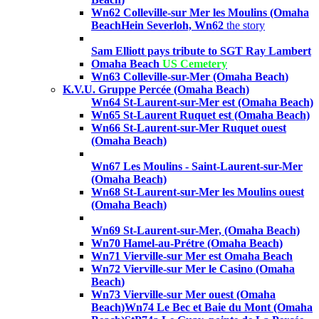
Wn62 Colleville-sur Mer les Moulins (Omaha
Beach
Hein Severloh, Wn62
the story
Sam Elliott pays tribute to SGT Ray Lambert
Omaha Beach
US Cemetery
Wn63 Colleville-sur-Mer (Omaha Beach
)
K.V.U. Gruppe Percée (Omaha Beach)
Wn64 St-Laurent-sur-Mer est (Omaha Beach)
Wn65 St-Laurent Ruquet est (Omaha Beach)
Wn66
St-Laurent-sur-Mer Ruquet ouest
(Omaha Beach)
Wn67
Les Moulins - Saint-Laurent-sur-Mer
(Omaha Beach)
Wn68
St-Laurent-sur-Mer les Moulins ouest
(Omaha Beach
)
Wn69
St-Laurent-sur-Mer,
(Omaha Beach)
Wn70 Hamel-au-Prétre (Omaha Beach)
Wn71 Vierville-sur Mer est Omaha Beach
Wn72
Vierville-sur Mer le Casino
(Omaha
Beach
)
Wn73
Vierville-sur Mer ouest
(Omaha
Beach
)
Wn74 Le Bec et Baie du Mont (Omaha