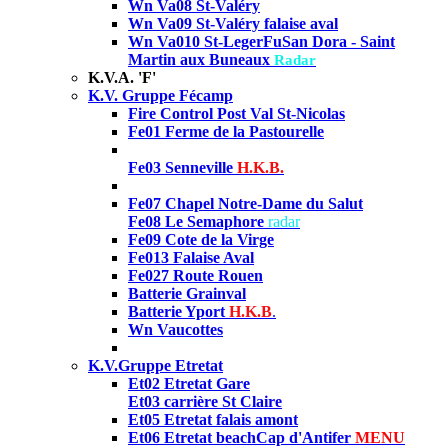
Wn Va08 St-Valéry
Wn Va09 St-Valéry falaise aval
Wn Va010 St-Leger
FuSan Dora -
Saint
Martin aux Buneaux
Radar
K.V.A. 'F'
K.V. Gruppe Fécamp
Fire Control Post Val St-Nicolas
Fe01 Ferme de la Pastourelle
Fe03 Senneville
H.K.B.
Fe07 Chapel Notre-Dame du Salut
Fe08 Le Semaphore
radar
Fe09 Cote de la Virge
Fe013 Falaise Aval
Fe027 Route Rouen
Batterie Grainval
Batterie
Yport
H.K.B
.
Wn Vaucottes
K.V.Gruppe Etretat
Et02
Etretat Gare
Et03 carrière St Claire
Et05
Etretat falais amont
Et06
Etretat beach
Cap d'Antifer
MENU