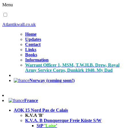
Menu
Atlantikwall.co.uk
Home
Updates
Contact
Links
Books
Information
Warrant Officer 1, MSM, T.W.H.B. Drew, Royal
Army Service Corps, Dunkirk 1940. My Dad
Norway (coming soon!)
France
AOK 15 Nord Pas de Calais
K.V.A 'B'
K.V.A. B Dunquerque Freie Küste S/W
StP '
Luise
'