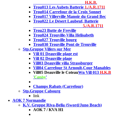
H.K.B.
Trou013 Les Aubets Batterie
1./A.R.1711
Trou014 Carrefour de la Croix Sonnet
Trou017 Villerville Manoir du Grand Bec
Trou022 Le Désert Laubeuf, Batterie
5./A.R.1711
Trou23 Butte de Freville
Trou024 Trouville-Villa Helisabeth
Trou027 Trouville bourg
Trou030 Trouville Pont de Trouville
Stp.Gruppe Villers sur Mer
Vill 01 Deauville plage
est
Vill 02 Deauville plage
Vill03 Deauville villa Strassburger
Vill04 Carrefour St Arnoult-Cour Manables
Vill05 Deauville le Coteau
Wn Vill 013
H.K.B
'
Canisy
'
Champs Rabats (Carrefour)
Stp.Gruppe Cabourg
link
AOK 7 Normandie
K.V. Gruppe Riva-Bella (Sword/Juno Beach)
AOK 7 / KVA H1