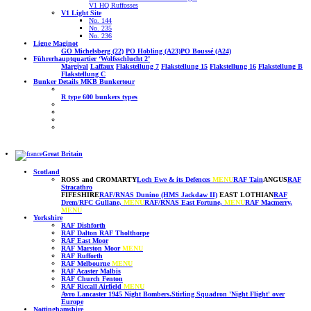
V1 HQ Ruffosses
V1 Light Site
No. 144
No. 235
No. 236
Ligne Maginot
GO Michelsberg (22)
PO Hobling (A23)
PO Boussé (A24)
Führerhauptquartier ‘Wolfsschlucht 2’
Margival
Laffaux
Flakstellung 7
Flakstellung 15
Flakstellung 16
Flakstellung B
Flakstellung C
Bunker Details MKB Bunkertour
R type
600 bunkers types
Great Britain
Scotland
ROSS and CROMARTY
Loch Ewe & its Defences
MENU
RAF Tain
ANGUS
RAF
Stracathro
FIFESHIRE
RAF/RNAS Dunino (HMS Jackdaw II)
EAST LOTHIAN
RAF
Drem
/
RFC Gullane,
MENU
RAF/RNAS East Fortune,
MENU
RAF Macmerry,
MENU
Yorkshire
RAF Dishforth
RAF Dalton
RAF Tholthorpe
RAF East Moor
RAF Marston Moor
MENU
RAF Rufforth
RAF Melbourne
MENU
RAF Acaster Malbis
RAF Church Fenton
RAF Riccall
Airfield
MENU
Avro Lancaster 1945 Night Bombers.
Stirling Squadron 'Night Flight' over
Europe
Nottinghamshire