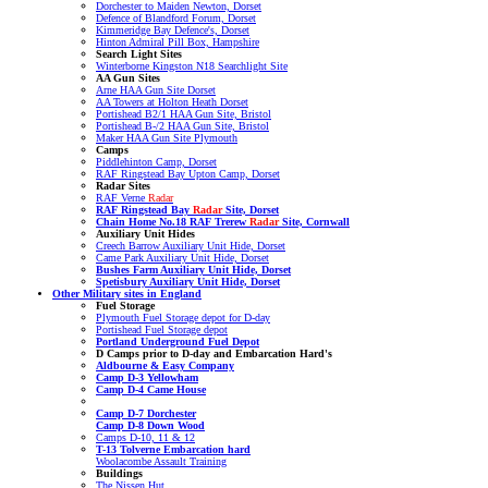
Dorchester to Maiden Newton, Dorset
Defence of Blandford Forum, Dorset
Kimmeridge Bay Defence's, Dorset
Hinton Admiral Pill Box, Hampshire
Search Light Sites
Winterborne Kingston N18 Searchlight Site
AA Gun Sites
Arne HAA Gun Site Dorset
AA Towers at Holton Heath Dorset
Portishead B2/1 HAA Gun Site, Bristol
Portishead B-/2 HAA Gun Site, Bristol
Maker HAA Gun Site Plymouth
Camps
Piddlehinton Camp, Dorset
RAF Ringstead Bay Upton Camp, Dorset
Radar Sites
RAF Verne
Radar
RAF Ringstead Bay
Radar
Site, Dorset
Chain Home No.18 RAF Trerew
Radar
Site, Cornwall
Auxiliary Unit Hides
Creech Barrow Auxiliary Unit Hide, Dorset
Came Park Auxiliary Unit Hide, Dorset
Bushes Farm Auxiliary Unit Hide, Dorset
Spetisbury Auxiliary Unit Hide, Dorset
Other Military sites in England
Fuel Storage
Plymouth Fuel Storage depot for D-day
Portishead Fuel Storage depot
Portland Underground Fuel Depot
D Camps prior to D-day
and Embarcation Hard's
Aldbourne & Easy Company
Camp D-3 Yellowham
Camp D-4 Came House
Camp D-7 Dorchester
Camp D-8 Down Wood
Camps D-10, 11 & 12
T-13 Tolverne Embarcation hard
Woolacombe Assault Training
Buildings
The Nissen Hut