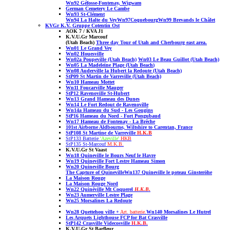
Wn92
Géfosse-Fontenay, Wigwam
German Cemetery Le Cambe
Wn93 St-Cl
ément
Wn94
La Halte du Vey
Wn97Coquebourg
Wn99 Brevands
le Châlet
KVGr K.V. Gruppe Cotentin Ost
AOK 7 / KVA J1
K.V.U.Gr Marcouf
(Utah Beach)
Three day Tour of Utah and Cherbourg east area.
Wn01 Le Grand Vey
Wn02 Houesville
Wn02a Poupeville
(Utah Beach)
Wn03 Le Beau Guillot
(Utah Beach)
Wn05 La Madeleine Plage (Utah Beach
)
Wn08 Auderville la Hubert la Redoute
(Utah Beach)
StP09 St Martin de Varreville
(Utah Beach)
Wn10 Hameau Mottet
Wn11 Foucarville Mauger
StP12 Ravenoville St-Hubert
Wn13 Grand Hameau des Dunes
Wn14 Le Fort Redout de Ravenoville
Wn14a Hameau du Sud - Les Gougins
StP16 Hameau du Nord - Fort Pongubaud
Wn17 Hameau de Fontenay - La Brèche
101st Airborne Aldbourne, Wiltshire to Carentan, France
StP108 St Martine de Varreville
H.K.B
StP133 Batterie
'Azeville'
HKB
StP135 St-Marcouf
M.K.B.
K.V.U.Gr St Vaast
Wn18 Quineville le Bours Neuf le Havre
Wn19 Quineville Fort Lestre Hameau Simon
Wn20 Quineville Bourg
The Capture of Quineville
Wn137 Quineville le poteau Ginsteröhe
La Maison Rouge
La Maison Rouge Nord
Wn22 Quinéville Mt Coquerel
H.K.B
.
Wn23 Aumerville Lestre Plage
Wn25 Morsalines La Redoute
Wn28 Quettehou ville
+
Art. batterie.
Wn140 Morsalines Le Hutrel
Les Arquets Lighthouse FCP for Bat Crasville
StP142 Crasville Videcosville
H.K.B.
K.V.U.Gr St Barfleur