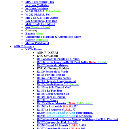
MP5 Türkenburg Flak
W 2 Wn
Müllerhof
W 3 Wn
Steinfeste
W 200 FlakStP.
Felsenbucht
W 202 FlakStP.
Peil
MB 2 M.K.B. Batt.
Annes
Wn
Eilandfeste
, Fort Raz
M.B.
Elsaß
, Fort Albert
Wn ‘
Piratenschloss
’
Guernsey
Batterie
Mirus
Underground Hospital & Ammunition Store
Batterie
Dollmann
Marine Peilstand 4
AOK 7 Brittany
KVGr Rance
AOK 7 / KVA A1
KVU Gr Cancale
Ra104b/Ra310a Pointe du Grouin
.
Ra106 Ile Du Guesclin.
Ra110 Pont Gilles
Battr
.
'Kullak'
Ra107 Pointe du Meinga.
KVU Gr Festung St-Malo
Ra109 Pointe de la Varde
Ra116 Fort du Petit Be
Ra144 Le Tertre aux scenes
.
Ra143 Plage de Longchamp est
Ra145 Garde Guerin StP
'Paulus
'
Ra145 to 145a Dinard Golf
Ra145a
Le Port Hue
Ra146 Garde Guerin Sud
Ra149 Plage du Perron
Ra150
Le Nessay
Ra155 Ville es Mesneirs,
'
Battr.
Kahlenbach
'
.
Ra156 la Richardais
H.K.B.
1271
Ra157 la Broussette
6./
A.R
.177
Ra230
Fort De La Cité D'Aleth
outer defence
.
Ra230
Fort De La Cité D'Aleth
inner
defence
Ra234 Saint-Malo ville vers Montagne St-Josep
Ra236 I. Pleurtuit
Ra237 Cognees, le. Flak.Abt.912.
Ra276 Grand Bé Batterie 2./
M.A.A
.608.
Ra277 Cezembre
Batterie 1./
M.A.A
.608
.