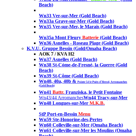
Beach)
Wn33 Ver-sur-Mer
(Gold Beach)
Wn33a Graye-sur-Mer
(Gold Beach)
Wn35 Ver-sur-Mer, le Marais
(Gold Beach)
Wn35a Mont Fleury
Batterie
(Gold Beach)
Wn36 Asnelles - Roseau Plage (Gold Beach)
K.V.U. Gruppe Bessin (Gold/Omaha Beach)
AOK 7 / KVA H2
Wn37 Asnelles
(Gold Beach)
Wn38 St-Cóme-de-Fresné, la Guerre
(Gold
Beach)
Wn39 St-Côme
(Gold Beach)
Wn40, 40a, 40b &
Pointe 54 le Puits d´Herod, Arromanches
(Gold Beach)
Wn41
Battr.
Franziska
, le Petit Fontaine
Wn43/44 Arromanches
Wn44 Tracy-sur-Mer
Wn48 Longues-sur-Mer
M.K.B.
StP Port-en-Bessin
Menu
Wn59 Ste-Honorine-des-Pertes
Wn60 Colleville-sur-Mer (Omaha Beach
)
Wn61 Colleville-sur-Mer les Moulins (Omaha
Beach
)