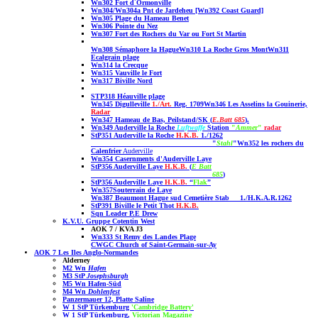
Wn302 Fort d´Ormonville
Wn304/Wn304a Pnt de Jardeheu [Wn392 Coast Guard]
Wn305 Plage du Hameau Benet
Wn306 Pointe du Nez
Wn307 Fort des Rochers du Var ou Fort St Martin
Wn308 Sémaphore la Hague
Wn310 La Roche Gros Mont
Wn311
Ecalgrain plage
Wn314 la Crecque
Wn315 Vauville le Fort
Wn317 Biville Nord
STP318 Héauville plage
Wn345 Digull
eville
1./Art.
Reg. 1709
Wn346 Les Asselins la Gouinerie,
Radar
Wn347 Hameau de Bas, Peilstand/SK (
E.Batt 685
).
Wn349 Auderville la Roche
Luftwaffe
Station
"
Amme
r"
radar
StP351 Auderville la Roche
H.K.B.
1./1262
"
Stahl
"
Wn352 les rochers du
Calenfrier
Auderville
Wn354 Casernments d'Auderville Laye
StP356 Auderville Laye
H.K.B.
(
E Batt
685
)
StP356 Auderville Laye
H.K.B.
“
Flak
”
Wn357Souterrain de Laye
Wn387 Beaumont Hague sud Cemetière
Stab 1./H.K.A.R.1262
StP391 Biville le Petit Thot
H.K.B.
Sqn Leader P.E Drew
K.V.U. Gruppe Cotentin West
AOK 7 / KVA J3
Wn333 St Remy des Landes Plage
CWGC Church of Saint-Germain-sur-Ay
AOK 7 Les Iles Anglo-Normandes
Alderney
M2 Wn
Hafen
M3 StP
Josephsburgh
M5 Wn Hafen-Süd
M4 Wn
Dohlenfest
Panzermauer 12, Platte Saline
W 1 StP Türkemburg
'Cambridge Battery'
W 1 StP Türkenburg,
Victorian Magazine