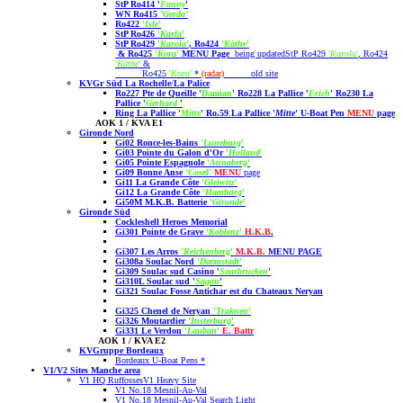
StP Ro414 '
Fanny
'
WN Ro415
’Gerda’
Ro422
'
Isle
'
StP Ro426
'
Karla
'
StP Ro429
'
Karola'
, Ro424
'
Käthe
'
&
Ro425
'
Kora
'
MENU Page
being updated
StP Ro429
'
Karola'
, Ro424
'
Käthe
'
&
Ro425
'
Kora
'
*
(radar)
old site
KVGr Süd La Rochelle
/
La Palice
Ro227 Pte de Queille '
Damian
'
Ro228 La Pallice '
Erich
'
Ro230 La
Pallice '
Gerhard
'
Ring La Pallice '
Mitte
'
Ro.59
.
La Pallice '
Mitte
' U-Boat Pen
MENU
page
AOK 1 / KVA E1
Gironde Nord
Gi02 Ronce-les-Bains
'
Luneburg
'
Gi03 Pointe du Galon d'Or
'
Holland
'
Gi05 Pointe Espagnole
'
Annaberg
'
Gi09 Bonne Anse
'
Cosel
'
MENU
page
Gi11 La Grande Côte
'
Gleiwitz
'
Gi12 La Grande Côte
'
Hamburg
'
Gi50M M.K.B. Batterie
'
Gironde
'
Gironde Süd
Cockleshell Heroes Memorial
Gi301 Pointe de Grave
'
Koblenz
'
H.K.B
.
Gi307 Les Arros
'
Reichenberg
'
M.K.B.
MENU PAGE
Gi308a Soulac Nord
'
Darmstadt
'
Gi309 Soulac sud Casino '
Saarbrucken
'
Gi310L Soulac sud '
Sagan
'
Gi321 Soulac Fosse Antichar est du Chateaux Neryan
Gi325 Chenel de Neryan
'
Traknen
'
Gi326 Moutardier
'
Insterburg
'
Gi331 Le Verdon
'
Lauban
'
E. Battr
AOK 1 / KVA E2
KVGruppe Bordeaux
Bordeaux U-Boat Pens
*
V1/V2 Sites Manche area
V1 HQ Ruffosses
V1 Heavy Site
V1 No.18 Mesnil-Au-Val
V1 No.18 Mesnil-Au-Val Search Light