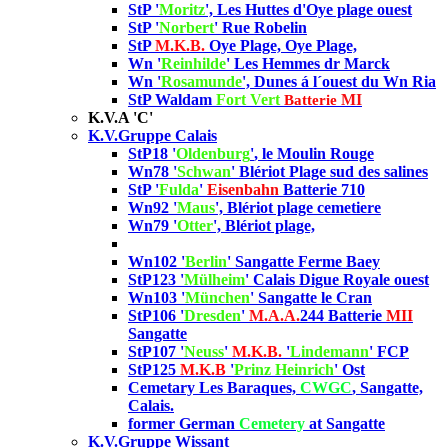
StP '
Moritz
', Les Huttes d'Oye plage ouest
StP '
Norbert
' Rue Robelin
StP
M.K.B.
Oye Plage, Oye Plage,
Wn '
Reinhilde
' Les Hemmes dr Marck
Wn '
Rosamunde
', Dunes á l´ouest du Wn Ria
StP Waldam
Fort Vert
MI
Batterie
K.V.A 'C'
K.V.Gruppe Calais
StP18 '
Oldenburg
'
, le Moulin Rouge
Wn78 '
Schwan
' Blériot Plage sud des salines
StP '
Fulda
'
Eisenbahn
Batterie 710
Wn92 '
Maus
', Blériot plage cemetiere
Wn79 '
Otter
', Blériot plage,
Wn102 '
Berlin
' Sangatte Ferme Baey
StP123 '
Mülheim
' Calais Digue Royale ouest
Wn103 '
München
'
Sangatte le Cran
StP106 '
Dresden
'
M.A.A.
244
Batterie
MII
Sangatte
StP107 '
Neuss
'
M.K.B.
'
Lindemann
' FCP
StP125
M.K.B
'
Prinz Heinrich
' Ost
Cemetary Les Baraques,
CWGC
, Sangatte,
Calais.
former German
Cemetery
at Sangatte
K.V.Gruppe Wissant