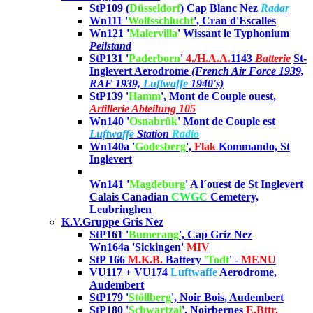
StP109 (
Düsseldorf
) Cap Blanc Nez
Radar
Wn111 '
Wolfsschlucht
', Cran d'Escalles
Wn121 '
Malervilla
' Wissant le Typhonium
Peilstand
StP131 '
Paderborn
'
4./
H.A.A.
1143
Batterie
St-
Inglevert Aerodrome
(French Air Force 1939,
RAF 1939,
Luftwaffe
1940's)
StP139 '
Hamm
', Mont de Couple ouest,
Artillerie Abteilung 105
Wn140 '
Osnabrük
'
Mont de Couple est
Luftwaffe
Station
Radio
Wn140a '
Godesberg
',
Flak
Kommando, St
Inglevert
Wn141 '
Magdeburg
' A l´ouest de St Inglevert
Calais Canadian
CWGC
Cemetery,
Leubringhen
K.V.Gruppe Gris Nez
StP161 '
Bumerang
', Cap Griz Nez
Wn164a 'Sickingen'
MIV
StP 166
M.K.B.
Battery
'Todt
' -
MENU
VU117 + VU174
Luftwaffe
Aerodrome,
Audembert
StP179 '
Stöllberg
', Noir Bois, Audembert
StP180 '
Schwartzal
'
, Noirbernes
E.Bttr.