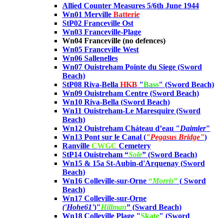
Allied Counter Measures 5/6th June 1944
Wn01 Merville
Batterie
StP02 Franceville Ost
Wn03 Franceville-Plage
Wn04 Franceville (no defences)
Wn05 Franceville West
Wn06 Sallenelles
Wn07 Ouistreham Pointe du Siege
(Sword
Beach)
StP08 Riva-Bella
HKB
"
Bass
"
(Sword Beach)
Wn09 Ouistreham Centre
(Sword Beach)
Wn10 Riva-Bella
(Sword Beach)
Wn11 Ouistreham-Le Maresquire
(Sword
Beach)
Wn12 Ouistreham Cháteau d’eau
"
Daimler
"
Wn13 Pont sur le Canal (
"Pegasus Bridge"
)
Ranville
CWGC
Cemetery
StP14 Ouistreham “
Sole
”
(Sword Beach)
Wn15 & 15a St-Aubin-d'Arquenay (Sword
Beach)
Wn16 Colleville-sur-Orne
“
Morris
”
(
Sword
Beach)
Wn17 Colleville-sur-Orne
('Hohe61'
)"
Hillman
”
(Sward Beach)
Wn18 Colleville Plage "
Skate
" (Sword