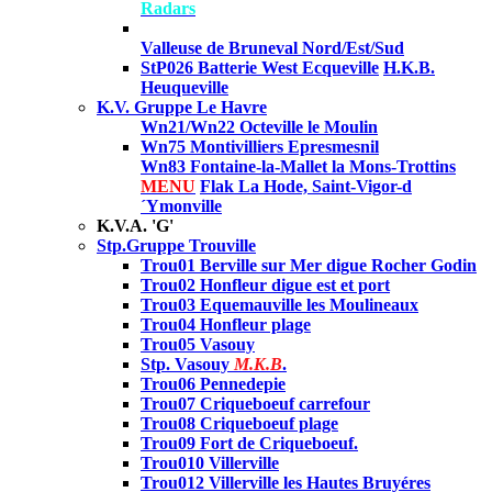
Radars
Valleuse de Bruneval Nord/Est/Sud
StP026 Batterie West Ecqueville
H.K.B.
Heuqueville
K.V. Gruppe Le Havre
Wn21/Wn22 Octeville le Moulin
Wn75 Montivilliers Epresmesnil
Wn83 Fontaine-la-Mallet la Mons-Trottins
MENU
Flak La Hode, Saint-Vigor-d
´Ymonville
K.V.A. 'G'
Stp.Gruppe Trouville
Trou01 Berville sur Mer digue Rocher Godin
Trou02 Honfleur digue est et port
Trou03 Equemauville les Moulineaux
Trou04 Honfleur plage
Trou05 Vasouy
Stp. Vasouy
M.K.B
.
Trou06 Pennedepie
Trou07 Criqueboeuf carrefour
Trou08 Criqueboeuf plage
Trou09 Fort de Criqueboeuf.
Trou010 Villerville
Trou012 Villerville les Hautes Bruyéres