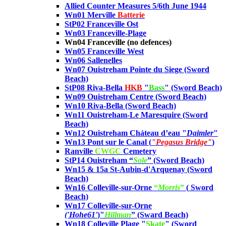
Allied Counter Measures 5/6th June 1944
Wn01 Merville
Batterie
StP02 Franceville Ost
Wn03 Franceville-Plage
Wn04 Franceville (no defences)
Wn05 Franceville West
Wn06 Sallenelles
Wn07 Ouistreham Pointe du Siege
(Sword
Beach)
StP08 Riva-Bella
HKB
"
Bass
"
(Sword Beach)
Wn09 Ouistreham Centre
(Sword Beach)
Wn10 Riva-Bella
(Sword Beach)
Wn11 Ouistreham-Le Maresquire
(Sword
Beach)
Wn12 Ouistreham Cháteau d’eau
"
Daimler
"
Wn13 Pont sur le Canal (
"Pegasus Bridge"
)
Ranville
CWGC
Cemetery
StP14 Ouistreham “
Sole
”
(Sword Beach)
Wn15 & 15a St-Aubin-d'Arquenay (Sword
Beach)
Wn16 Colleville-sur-Orne
“
Morris
”
(
Sword
Beach)
Wn17 Colleville-sur-Orne
('Hohe61'
)"
Hillman
”
(Sward Beach)
Wn18 Colleville Plage "
Skate
" (Sword