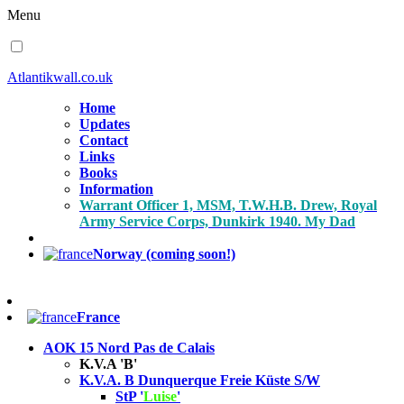
Menu
Atlantikwall.co.uk
Home
Updates
Contact
Links
Books
Information
Warrant Officer 1, MSM, T.W.H.B. Drew, Royal
Army Service Corps, Dunkirk 1940. My Dad
Norway (coming soon!)
France
AOK 15 Nord Pas de Calais
K.V.A 'B'
K.V.A. B Dunquerque Freie Küste S/W
StP '
Luise
'