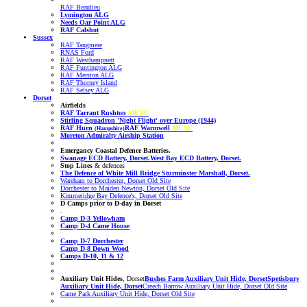
RAF Beaulieu
Lymington ALG
Needs Oar Point ALG
RAF Calshot
Sussex
RAF Tangmere
RNAS Ford
RAF Westhampnett
RAF Funtington ALG
RAF Merston ALG
RAF Thorney Island
RAF Selsey ALG
Dorset
Airfields
RAF Tarrant Rushton
MENU
Stirling Squadron 'Night Flight' over Europe (1944)
RAF Hurn
RAF Warmwell
MENU
(Hampshire)
Moreton Admiralty Airship Station
Emergancy Coastal Defence Batteries.
Swanage ECD Battery, Dorset.
West Bay ECD Battery, Dorset.
Stop Lines
& defences
The Defence of White Mill Bridge Sturminster Marshall, Dorset.
Wareham to Dorchester, Dorset Old Site
Dorchester to Maiden Newton, Dorset Old Site
Kimmeridge Bay Defence's, Dorset Old Site
D Camps prior to D-day
in Dorset
.
Camp D-3 Yellowham
Camp D-4 Came House
Camp D-7 Dorchester
Camp D-8 Down Wood
Camps D-10, 11 & 12
Auxiliary Unit Hides
, Dorset
Bushes Farm Auxiliary Unit Hide, Dorset
Spetisbury
Auxiliary Unit Hide, Dorset
Creech Barrow Auxiliary Unit Hide, Dorset
Old Site
Came Park Auxiliary Unit Hide, Dorset
Old Site