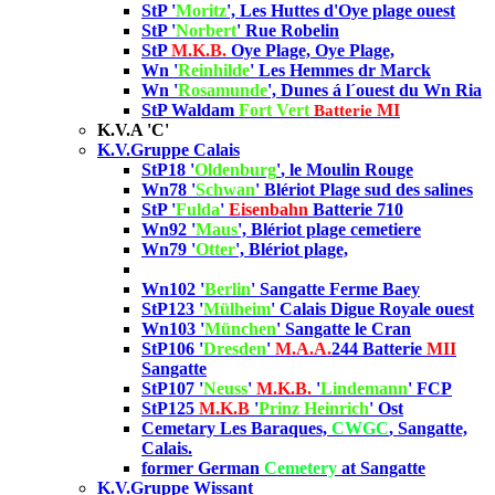
StP '
Moritz
', Les Huttes d'Oye plage ouest
StP '
Norbert
' Rue Robelin
StP
M.K.B.
Oye Plage, Oye Plage,
Wn '
Reinhilde
' Les Hemmes dr Marck
Wn '
Rosamunde
', Dunes á l´ouest du Wn Ria
StP Waldam
Fort Vert
MI
Batterie
K.V.A 'C'
K.V.Gruppe Calais
StP18 '
Oldenburg
'
, le Moulin Rouge
Wn78 '
Schwan
' Blériot Plage sud des salines
StP '
Fulda
'
Eisenbahn
Batterie 710
Wn92 '
Maus
', Blériot plage cemetiere
Wn79 '
Otter
', Blériot plage,
Wn102 '
Berlin
' Sangatte Ferme Baey
StP123 '
Mülheim
' Calais Digue Royale ouest
Wn103 '
München
'
Sangatte le Cran
StP106 '
Dresden
'
M.A.A.
244
Batterie
MII
Sangatte
StP107 '
Neuss
'
M.K.B.
'
Lindemann
' FCP
StP125
M.K.B
'
Prinz Heinrich
' Ost
Cemetary Les Baraques,
CWGC
, Sangatte,
Calais.
former German
Cemetery
at Sangatte
K.V.Gruppe Wissant