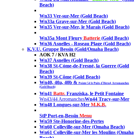
Beach)
Wn33 Ver-sur-Mer
(Gold Beach)
Wn33a Graye-sur-Mer
(Gold Beach)
Wn35 Ver-sur-Mer, le Marais
(Gold Beach)
Wn35a Mont Fleury
Batterie
(Gold Beach)
Wn36 Asnelles - Roseau Plage (Gold Beach)
K.V.U. Gruppe Bessin (Gold/Omaha Beach)
AOK 7 / KVA H2
Wn37 Asnelles
(Gold Beach)
Wn38 St-Cóme-de-Fresné, la Guerre
(Gold
Beach)
Wn39 St-Côme
(Gold Beach)
Wn40, 40a, 40b &
Pointe 54 le Puits d´Herod, Arromanches
(Gold Beach)
Wn41
Battr.
Franziska
, le Petit Fontaine
Wn43/44 Arromanches
Wn44 Tracy-sur-Mer
Wn48 Longues-sur-Mer
M.K.B.
StP Port-en-Bessin
Menu
Wn59 Ste-Honorine-des-Pertes
Wn60 Colleville-sur-Mer (Omaha Beach
)
Wn61 Colleville-sur-Mer les Moulins (Omaha
Beach
)