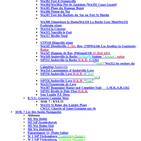
Wn302 Fort d´Ormonville
Wn304/Wn304a Pnt de Jardeheu [Wn392 Coast Guard]
Wn305 Plage du Hameau Benet
Wn306 Pointe du Nez
Wn307 Fort des Rochers du Var ou Fort St Martin
Wn308 Sémaphore la Hague
Wn310 La Roche Gros Mont
Wn311
Ecalgrain plage
Wn314 la Crecque
Wn315 Vauville le Fort
Wn317 Biville Nord
STP318 Héauville plage
Wn345 Digull
eville
1./Art.
Reg. 1709
Wn346 Les Asselins la Gouinerie,
Radar
Wn347 Hameau de Bas, Peilstand/SK (
E.Batt 685
).
Wn349 Auderville la Roche
Luftwaffe
Station
"
Amme
r"
radar
StP351 Auderville la Roche
H.K.B.
1./1262
"
Stahl
"
Wn352 les rochers du
Calenfrier
Auderville
Wn354 Casernments d'Auderville Laye
StP356 Auderville Laye
H.K.B.
(
E Batt
685
)
StP356 Auderville Laye
H.K.B.
“
Flak
”
Wn357Souterrain de Laye
Wn387 Beaumont Hague sud Cemetière
Stab 1./H.K.A.R.1262
StP391 Biville le Petit Thot
H.K.B.
Sqn Leader P.E Drew
K.V.U. Gruppe Cotentin West
AOK 7 / KVA J3
Wn333 St Remy des Landes Plage
CWGC Church of Saint-Germain-sur-Ay
AOK 7 Les Iles Anglo-Normandes
Alderney
M2 Wn
Hafen
M3 StP
Josephsburgh
M5 Wn Hafen-Süd
M4 Wn
Dohlenfest
Panzermauer 12, Platte Saline
W 1 StP Türkemburg
'Cambridge Battery'
W 1 StP Türkenburg,
Victorian Magazine