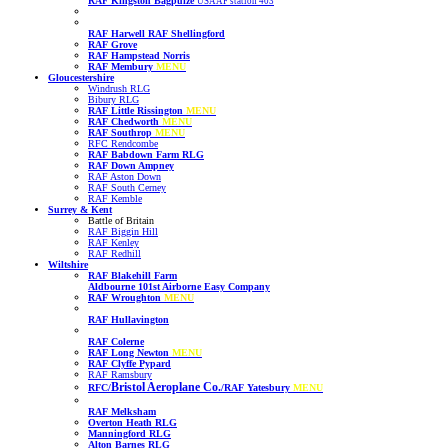
RAF Kingston Bagpuize
USAAF station 403
RAF Harwell
RAF Shellingford
RAF Grove
RAF Hampstead Norris
RAF Membury
MENU
Gloucestershire
Windrush RLG
Bibury RLG
RAF Little Rissington
MENU
RAF Chedworth
MENU
RAF Southrop
MENU
RFC Rendcombe
RAF Babdown Farm RLG
RAF Down Ampney
RAF Aston Down
RAF South Cerney
RAF Kemble
Surrey & Kent
Battle of Britain
RAF Biggin Hill
RAF Kenley
RAF Redhill
Wiltshire
RAF Blakehill Farm
Aldbourne 101st Airborne Easy Company
RAF Wroughton
MENU
RAF Hullavington
RAF Colerne
RAF Long Newton
MENU
RAF Clyffe Pypard
RAF Ramsbury
Bristol Aeroplane Co.
RFC/
/RAF Yatesbury
MENU
RAF Melksham
Overton Heath RLG
Manningford RLG
Alton Barnes RLG