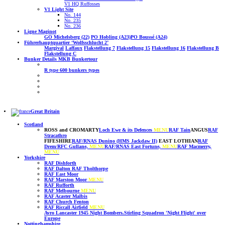
V1 HQ Ruffosses
V1 Light Site
No. 144
No. 235
No. 236
Ligne Maginot
GO Michelsberg (22)
PO Hobling (A23)
PO Boussé (A24)
Führerhauptquartier ‘Wolfsschlucht 2’
Margival
Laffaux
Flakstellung 7
Flakstellung 15
Flakstellung 16
Flakstellung B
Flakstellung C
Bunker Details MKB Bunkertour
R type
600 bunkers types
Great Britain
Scotland
ROSS and CROMARTY
Loch Ewe & its Defences
MENU
RAF Tain
ANGUS
RAF
Stracathro
FIFESHIRE
RAF/RNAS Dunino (HMS Jackdaw II)
EAST LOTHIAN
RAF
Drem
/
RFC Gullane,
MENU
RAF/RNAS East Fortune,
MENU
RAF Macmerry,
MENU
Yorkshire
RAF Dishforth
RAF Dalton
RAF Tholthorpe
RAF East Moor
RAF Marston Moor
MENU
RAF Rufforth
RAF Melbourne
MENU
RAF Acaster Malbis
RAF Church Fenton
RAF Riccall
Airfield
MENU
Avro Lancaster 1945 Night Bombers.
Stirling Squadron 'Night Flight' over
Europe
Nottinghamshire