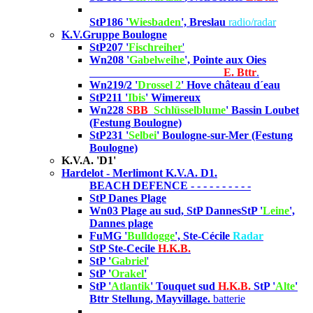
StP186 '
Wiesbaden
', Breslau
radio/radar
K.V.Gruppe Boulogne
StP207 '
Fischreiher
'
Wn208 '
Gabelweihe
', Pointe aux Oies
E. Bttr
.
Wn219/2 '
Drossel 2
' Hove château d´eau
StP211 '
Ibis
' Wimereux
Wn228
SBB
'
Schlüsselblume
' Bassin Loubet
(Festung Boulogne)
StP231 '
Selbei
' Boulogne
-sur-Mer (Festung
Boulogne)
K.V.A. 'D1'
Hardelot - Merlimont K.V.A. D1.
BEACH DEFENCE - - - - - - - - - -
StP Danes Plage
Wn03 Plage au sud, StP Dannes
StP '
Leine
',
Dannes plage
FuMG '
Bulldogge
', Ste-Cécile
Radar
StP Ste-Cecile
H.K.B.
StP '
Gabriel
'
StP '
Orakel
'
StP '
Atlantik
' Touquet sud
H.K.B.
StP '
Alte
'
Bttr Stellung, Mayvillage.
batterie