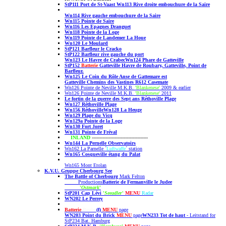
StP111 Port de St-Vaast
Wn113 Rive droite embouchure de la Saire
Wn114
Rive gauche embouchure de la Saire
Wn
115 Pointe de Saire
Wn116 Les Epagnes Dranguet
Wn118 Pointe de la Loge
Wn119 Pointe de Landemer La Houe
Wn120 Le Moulard
StP121 Barfleur le Cracko
StP122 Barfleur rive gauche du port
Wn123 Le Havre de Crabec
Wn124 Phare de Gatteville
StP152
Batterie
Gatteville
Havre de Roubary,
Gatteville,
Point de
Barfleur.
Wn125 Le Coin du Rôle Anse de Gattemare est
Gatteville Chemins des Vastines
R612 Casemate
Wn126 Pointe de Neville M.K.B.
'Blankenese'
2009 & earlier
Wn126 Pointe de Neville M.K.B.
'Blankenese'
2011
Le fortin de la guerre des Sept ans Réthoville Plage
Wn127 Réthoville Plage
Wn156 Réthoville
Wn128 La Heuge
Wn129 Plage du Vicq
Wn129a Pointe de la Loge
Wn130 Fort Joret
Wn131 Pointe de Fréval
INLAND
-------------------------------------
Wn144
La Pernelle Observatoirs
Wn162 La Parnelle
´
Luftwaffe
´ station
Wn165 Cosqueville étang du Palat
Wn165 Mont Etolan
K.V.U. Gruppe Cherbourg See
The Battle of Cherbourg
Mark Felton
Productions
Batterie de Fermanville le Judee
'
Ostmark
'
StP201 Cap Lévi
'
Seeadler
'
MENU
Radar
WN202
Le Perrey
Batterie
Brule
(f)
MENU
page
WN203 Point du Brick
MENU
page
WN233 Tot de haut
- Leitstand for
StP234 Bat. Hamburg