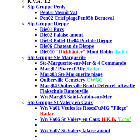
K.V.A. 'E2'
Stp Gruppe Penly
Pen01 Mesnil Val
Pen02 Criel plage
Pen05b Berneval
Stp Gruppe Dieppe
Die01 Puys
Die02
Falaise amont
Die03 Pollet
Die04 Port de Dieppe
Die06 Chateau de Dieppe
Die010
"Dickhâuter"
Mont Robin
Radar
Stp Gruppe Ste Marguerite
Ste-Marguerite-sur-Mer & 4 Commando
Marg02 Phare d'Ally
Radar
Marg03
Ste Marguerite plage
Quiberville Cemetery
CWGC
Marg04 Quiberville Beach Defence
Luftwaffe
Flakschule Ramouville
Wn Marg05 Saint-Aubin-sur-Mer
Stp Gruppe St-Valéry en Caux
Wn Va01 Veules les Roses
FuMG "Fliege"
Radar
Wn Va06 St-Valéry en Caux
H.K.B
.
'
Ectot
'
Wn Va07 St-Valéry falaise amont