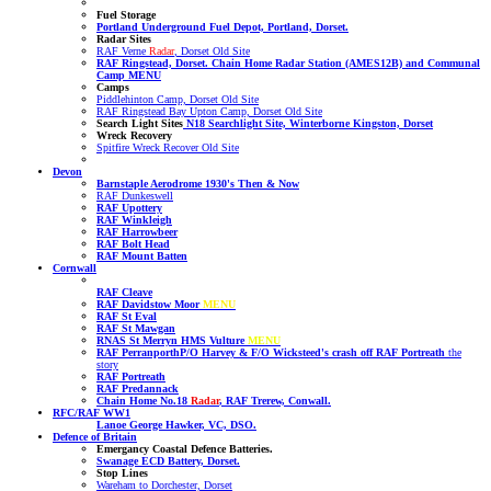
Fuel Storage
Portland Underground Fuel Depot, Portland, Dorset.
Radar Sites
RAF Verne
Radar
, Dorset Old Site
RAF Ringstead, Dorset. Chain Home Radar Station (AMES12B) and Communal
Camp MENU
Camps
Piddlehinton Camp, Dorset Old Site
RAF Ringstead Bay Upton Camp, Dorset Old Site
Search Light Sites
N18 Searchlight Site, Winterborne Kingston, Dorset
Wreck Recovery
Spitfire Wreck Recover Old Site
Devon
Barnstaple Aerodrome 1930's Then & Now
RAF Dunkeswell
RAF Upottery
RAF Winkleigh
RAF Harrowbeer
RAF Bolt Head
RAF Mount Batten
Cornwall
RAF Cleave
RAF Davidstow Moor
MENU
RAF St Eval
RAF St Mawgan
RNAS St Merryn HMS Vulture
MENU
RAF Perranporth
P/O Harvey & F/O Wicksteed's crash off RAF Portreath
the
story
RAF Portreath
RAF Predannack
Chain Home No.18
Radar
, RAF Trerew, Conwall.
RFC/RAF WW1
Lanoe George Hawker, VC, DSO.
Defence of Britain
Emergancy Coastal Defence Batteries.
Swanage ECD Battery, Dorset.
Stop Lines
Wareham to Dorchester, Dorset