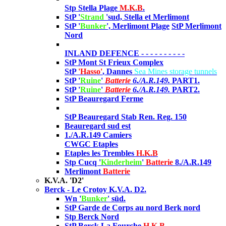
Stp Stella Plage
M.K.B
.
StP '
Strand
'sud, Stella et M
erlimont
StP '
Bunker
',
Merlimont Plage
StP Merlimont
Nord
INLAND DEFENCE
- - - - - - - - - -
StP Mont St Frieux Complex
StP
'Hasso'
, Dannes
Sea Mines storage tunnels
StP '
Ruine
'
Batterie
6./A.R.149.
PART1.
StP '
Ruine
'
Batterie
6./A.R.149.
PART2.
StP Beauregard Ferme
StP Beauregard Stab Ren. Reg. 150
Beauregard sud est
1./A.R.149 Camiers
CWGC Etaples
Etaples les Trembles
H.K.B
Stp Cucq '
Kinderheim
'
Batterie
8./A.R.149
Merlimont
Batterie
K.V.A. 'D2'
Berck - Le Crotoy K.V.A. D2.
Wn '
Bunker
' süd.
StP Garde de Corps au nord Berk nord
Stp Berck Nord
StP Berck La Fourche
H.K.B
.