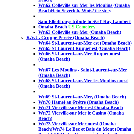
Wn62 Colleville-sur Mer les Moulins (Omaha
Beach
Hein Severloh, Wn62
the story
Sam Elliott pays tribute to SGT Ray Lambert
Omaha Beach
US Cemetery
Wn63 Colleville-sur-Mer (Omaha Beach
)
K.V.U. Gruppe Percée (Omaha Beach)
Wn64 St-Laurent-sur-Mer est (Omaha Beach)
Wn65 St-Laurent Ruquet est (Omaha Beach)
Wn66
St-Laurent-sur-Mer Ruquet ouest
(Omaha Beach)
Wn67
Les Moulins - Saint-Laurent-sur-Mer
(Omaha Beach)
Wn68
St-Laurent-sur-Mer les Moulins ouest
(Omaha Beach
)
Wn69
St-Laurent-sur-Mer,
(Omaha Beach)
Wn70 Hamel-au-Prétre (Omaha Beach)
Wn71 Vierville-sur Mer est Omaha Beach
Wn72
Vierville-sur Mer le Casino
(Omaha
Beach
)
Wn73
Vierville-sur Mer ouest
(Omaha
Beach
)
Wn74 Le Bec et Baie du Mont (Omaha