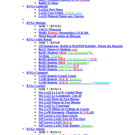
Ra603 St Ideuc
KVGr Lamballe
La312a Port Nieux
La318 Cape Frehel
'
Frosch
'
radar
La319 Pleherel Pointe aux Chevres
KVGr Morlaix
AOK 7 / KVA A2
CWGC Plousecat
Mo86c
Batterie
Versendoket 2/A.R.266
.
Mo94 Roscoff
pointe de Bloscan.
KVGr Saint Renan
AOK 7 / KVA B
StP Kermorvan, Re104 to Re119
StP Kerlohic, Pointe des Renards
Re137 Pointe St Mathie
u
radar
Re305 (Batterie
MKB
'
Von Holtzendorf
'),
AA Batt.
'
Arnika'
.
Re305 Batterie
MKB
'
Von Holtzendorf
'
FCP
.'
Re305 Batterie
MKB
'
Von Holtzendorf
'
Re302 Batterie
'
Graf Spee'
FCP
Re303 Batterie
'
Graf Spee
'
M.A.A.
KVGr Carmaret
Cr342 Batterie Grand Gouin
Cr346 Batterie '
M.K.B
.
Kerbonn
'
Cr346 Batterie '
M.K.B
.
Kerbonn
'
(Souterraine)
KVGr Lorient
AOK 7 / KVA C1
Wn Lo24 Le Loc'h, Guidel Plage
Wn Lo25 Le Locmiquel, Cote 40
Wn Lo26 Plage de Fort Bloque
Wn Lo28 Pointe de Fort Bloque
Wn Lo32 Le Couregant
Wn Lo78 Milieu de l'isthme de Gavres
Wn Lo90 Kermorin, Plouhinec 6./
A.R
.265
StP Gavres Lo112 Ban-Gâvres
StP Gavres Lo362 Fort de Port Puce
StP Gavres Lo335
M.A.A
.
StP Gavres Lo361 Flak Batterie
'
Melsung
'
KVGr Vannes
AOK 7 / KVA C2