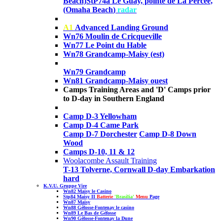
Beach)
StP74a
Le Guay, pointe de La Percée,
(Omaha Beach
)
radar
A1
Advanced Landing Ground
Wn76 Moulin de Cricqueville
Wn77 Le Point du Hable
Wn78 Grandcamp-Maisy (est)
Wn79
Grandcamp
Wn81 Grandcamp-Maisy ouest
Camps Training Areas and 'D' Camps prior
to D-day in Southern England
Camp D-3 Yellowham
Camp D-4 Came Park
Camp D-7 Dorchester
Camp D-8 Down
Wood
Camps D-10, 11 & 12
Woolacombe Assault Training
T-13 Tolverne, Cornwall D-day Embarkation
hard
K.V.U. Gruppe Vire
Wn82 Maisy le Casino
Stp84 Maisy II
Batterie
'Brasilia'
Menu
Page
Wn87 Maisy
Wn88 Géfosse-Fontenay
le casino
Wn89
Le Bas de Géfosse
Wn90
Géfosse-Fontenay
la Dune