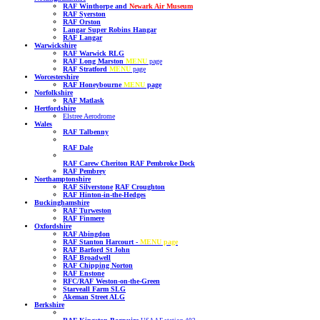
RAF Winthorpe and
Newark Air Museum
RAF Syerston
RAF Orston
Langar Super Robins Hangar
RAF Langar
Warwickshire
RAF Warwick RLG
RAF Long Marston
MENU
page
RAF Stratford
MENU
page
Worcestershire
RAF Honeybourne
MENU
page
Norfolkshire
RAF Matlask
Hertfordshire
Elstree Aerodrome
Wales
RAF Talbenny
RAF Dale
RAF Carew Cheriton
RAF Pembroke Dock
RAF Pembrey
Northamptonshire
RAF Silverstone
RAF Croughton
RAF Hinton-in-the-Hedges
Buckinghamshire
RAF Turweston
RAF Finmere
Oxfordshire
RAF Abingdon
RAF Stanton Harcourt
-
MENU page
RAF Barford St John
RAF Broadwell
RAF Chipping Norton
RAF Enstone
RFC/RAF Weston-on-the-Green
Starveall Farm SLG
Akeman Street ALG
Berkshire