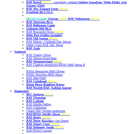
RAF Keevil
MENU
-
completely updated
Stirling Squadron 'Night Flight' over
Europe (1944)
RAF New Zealand Farm
MENU
Everleigh RLG/SLG
RFC
/
RAF
/
Army
Upavon
MENU
RAF Netheravon
MENU
RAF Shrewton RLG
RAF Rollestone Camp
Oatlands Hill RLG
RAF Boscombe Down
MENU
High Post Spitfire Assembly
RAF Old Sarum
MENU
RAF Dinton - Chilmark Ord. Depots
Oakley Farm RAF Ord. Depot
RAF Zeals
Somerset
RAF Charmy Down
RAF Weston-Super-Mare
RAF Westonzoyland
MENU
RAF Charlton Horethorne RNAS HMS Heron II
RNAS Henstridge HMS Dipper
RNAS Yeovilton HMS Heron
RAF Merryfield
RAF Culmhead
MENU
Brean Down Bombing Range
RAF Pawlett RAE, balloon hangar
Hampshire
RFC Andover
MENU
RAF Thruxton
RAF Lasham
RAF Middle Wallop
RAF Chilbolton
Chattis Hill, Spitfire production
RAF/RNAS Worthy Down
MENU
RAF Ibsley
MENU
RAF Hurn
was Dorset
(Hampshire)
RAF Stoney Cross
MENU
RAF Holmsley South
MENU
RAF/RNAS Gosport