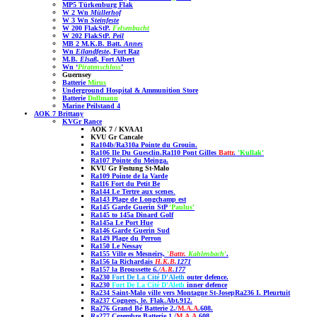
MP5 Türkenburg Flak
W 2 Wn
Müllerhof
W 3 Wn
Steinfeste
W 200 FlakStP.
Felsenbucht
W 202 FlakStP.
Peil
MB 2 M.K.B. Batt.
Annes
Wn
Eilandfeste
, Fort Raz
M.B.
Elsaß
, Fort Albert
Wn ‘
Piratenschloss
’
Guernsey
Batterie
Mirus
Underground Hospital & Ammunition Store
Batterie
Dollmann
Marine Peilstand 4
AOK 7 Brittany
KVGr Rance
AOK 7 / KVA A1
KVU Gr Cancale
Ra104b/Ra310a Pointe du Grouin
.
Ra106 Ile Du Guesclin.
Ra110 Pont Gilles
Battr
.
'Kullak'
Ra107 Pointe du Meinga.
KVU Gr Festung St-Malo
Ra109 Pointe de la Varde
Ra116 Fort du Petit Be
Ra144 Le Tertre aux scenes
.
Ra143 Plage de Longchamp est
Ra145 Garde Guerin StP
'Paulus
'
Ra145 to 145a Dinard Golf
Ra145a
Le Port Hue
Ra146 Garde Guerin Sud
Ra149 Plage du Perron
Ra150
Le Nessay
Ra155 Ville es Mesneirs,
'
Battr.
Kahlenbach
'
.
Ra156 la Richardais
H.K.B.
1271
Ra157 la Broussette
6./
A.R
.177
Ra230
Fort De La Cité D'Aleth
outer defence
.
Ra230
Fort De La Cité D'Aleth
inner
defence
Ra234 Saint-Malo ville vers Montagne St-Josep
Ra236 I. Pleurtuit
Ra237 Cognees, le. Flak.Abt.912.
Ra276 Grand Bé Batterie 2./
M.A.A
.608.
Ra277 Cezembre
Batterie 1./
M.A.A
.608
.