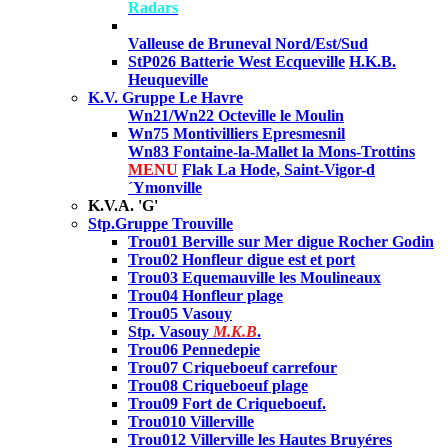
Radars
Valleuse de Bruneval Nord/Est/Sud
StP026 Batterie West Ecqueville
H.K.B.
Heuqueville
K.V. Gruppe Le Havre
Wn21/Wn22 Octeville le Moulin
Wn75 Montivilliers Epresmesnil
Wn83 Fontaine-la-Mallet la Mons-Trottins
MENU
Flak La Hode, Saint-Vigor-d
´Ymonville
K.V.A. 'G'
Stp.Gruppe Trouville
Trou01 Berville sur Mer digue Rocher Godin
Trou02 Honfleur digue est et port
Trou03 Equemauville les Moulineaux
Trou04 Honfleur plage
Trou05 Vasouy
Stp. Vasouy
M.K.B
.
Trou06 Pennedepie
Trou07 Criqueboeuf carrefour
Trou08 Criqueboeuf plage
Trou09 Fort de Criqueboeuf.
Trou010 Villerville
Trou012 Villerville les Hautes Bruyéres