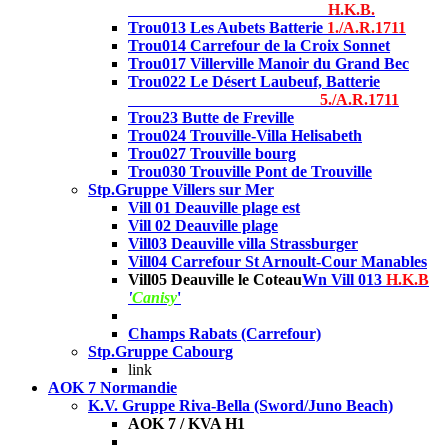
H.K.B.
Trou013 Les Aubets Batterie
1./A.R.1711
Trou014 Carrefour de la Croix Sonnet
Trou017 Villerville Manoir du Grand Bec
Trou022 Le Désert Laubeuf, Batterie
5./A.R.1711
Trou23 Butte de Freville
Trou024 Trouville-Villa Helisabeth
Trou027 Trouville bourg
Trou030 Trouville Pont de Trouville
Stp.Gruppe Villers sur Mer
Vill 01 Deauville plage
est
Vill 02 Deauville plage
Vill03 Deauville villa Strassburger
Vill04 Carrefour St Arnoult-Cour Manables
Vill05 Deauville le Coteau
Wn Vill 013
H.K.B
'
Canisy
'
Champs Rabats (Carrefour)
Stp.Gruppe Cabourg
link
AOK 7 Normandie
K.V. Gruppe Riva-Bella (Sword/Juno Beach)
AOK 7 / KVA H1