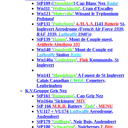
StP109 (
Düsseldorf
) Cap Blanc Nez
Radar
Wn111 '
Wolfsschlucht
', Cran d'Escalles
Wn121 '
Malervilla
' Wissant le Typhonium
Peilstand
StP131 '
Paderborn
'
4./
H.A.A.
1143
Batterie
St-
Inglevert Aerodrome
(French Air Force 1939,
RAF 1939,
Luftwaffe
1940's)
StP139 '
Hamm
', Mont de Couple ouest,
Artillerie Abteilung 105
Wn140 '
Osnabrük
'
Mont de Couple est
Luftwaffe
Station
Radio
Wn140a '
Godesberg
',
Flak
Kommando, St
Inglevert
Wn141 '
Magdeburg
' A l´ouest de St Inglevert
Calais Canadian
CWGC
Cemetery,
Leubringhen
K.V.Gruppe Gris Nez
StP161 '
Bumerang
', Cap Griz Nez
Wn164a 'Sickingen'
MIV
StP 166
M.K.B.
Battery
'Todt
' -
MENU
VU117 + VU174
Luftwaffe
Aerodrome,
Audembert
StP179 '
Stöllberg
', Noir Bois, Audembert
StP180 '
Schwartzal
'
, Noirbernes
E.Bttr.