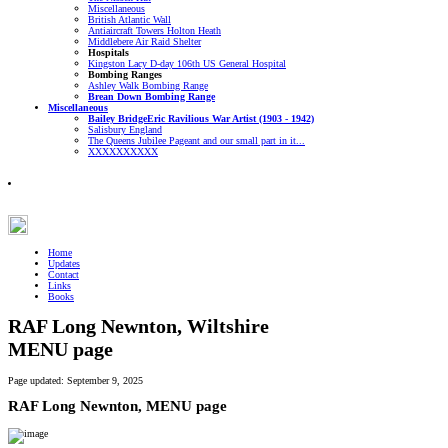
Miscellaneous
British Atlantic Wall
Antiaircraft Towers Holton Heath
Middlebere Air Raid Shelter
Hospitals
Kingston Lacy D-day 106th US General Hospital
Bombing Ranges
Ashley Walk Bombing Range
Brean Down Bombing Range
Miscellaneous
Bailey Bridge
Eric Ravilious War Artist (1903 - 1942)
Salisbury England
The Queens Jubilee Pageant and our small part in it...
XXXXXXXXXX
Home
Updates
Contact
Links
Books
RAF Long Newnton, Wiltshire
MENU page
Page updated:
September 9, 2025
RAF Long Newnton, MENU page