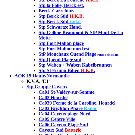
Stp la Folie, Berck est.
Berck Carrefour.
Stp Berck Süd
H.K.B
.
Stp Berck Süd
radar
Stp Schwartze Hand
.
Stp Colline Beaumont & StP Mont De La
Motte.
Stp Fort Mahon plage
Stp Fort Mahon nord est
StP Monchaux Quend Plage
route principale
Stp Quend Plage sud
Stp Waben + Waben Kabelbrunnen
Stp St Firmin Bihen
H.K.B
.
AOK 15 Haute-Normandie
K.V.A. 'E1'
Stp Gruppe Cayeux
Ca01 St-Valéry-sur-Somme.
Ca02 Hourdel
Ca039 Ferme de la Caroline, Hourdel
Ca03 Brighton Phare
Radar
Ca04 Cayeux plage Nord
Ca05 Centre Ville
Ca06 Cayeux Plage Sud
Cayeux Sud
Batterie