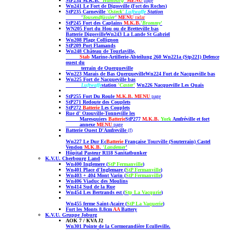
StP234 M.K.B.
'Hamburg
'
MENU
page
Wn241 Le Fort de Digosville (
)
Fort des Roches
StP235 Carneville
'Osteck'
Luftwaffe
Station
'
Tousendfüssier
'
MENU
radar
StP245 Fort des Caplains
M.K.B
.
'
Brommy
'
WN205 Fort du Hou ou de Bretteville
bas
Batterie Digosville
Wn243 La Lande St Gabriel
Wn208 Plage Collignon
StP209 Port Flamands
Wn248 Château de Tourlaville,
Stab
Marine-Artillerie-Abteilung 260
Wn221a (Stp221) Defence
ouest du
terrain de Querqueville
Wn223
Marais de Bas Querqueville
Wn224 Fort de Nacqueville bas
Wn225 Fort de Nacqueville
bas
Luftwaffe
station
'
Caster
'
Wn226 Nacqueville
Les Quais
StP255 Fort Du Roule
M.K.B.
MENU
page
StP271 Redoute des Couplets
StP272
Batterie
Les Couplets
Rue d' Ozouville-Tonneville les
Maresquiers
Batterie
StP277
M.K.B.
York
Amfréville et fort
annexe
MENU
page
Batterie Ouest D'Amfreville
(f)
Wn227 Le Dur Ec
Batterie
Française
Tourville
(Souterrain)
Castel
Vendon
M.K.B.
'Landemer
'
Hôpital Pasteur R118 Sanitatbunker
K.V.U. Cherbourg Land
Wn400
Inglemere (
StP Fermanville
)
Wn401
Place d'Inglemare (
StP Fermanville
)
Wn403 + 404 Mont Varin
(
StP Fermanville
)
Wn406 Viaduc des Moulins
Wn414 Sud de la Rue
Wn454 Les Bertrands est (
Stp La Vacqurie
)
Wn455 ferme Saint-Acaire (
StP La Vaquerie
)
Fort les Monts 8.8cm
AA
Battery
K.V.U. Gruppe Joburg
AOK 7 / KVA J2
Wn301 Pointe de la Cormorandière Eculleville.