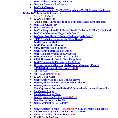
Wn92
Géfosse-Fontenay, Wigwam
German Cemetery Le Cambe
Wn93 St-Cl
ément
Wn94
La Halte du Vey
Wn97Coquebourg
Wn99 Brevands
le Châlet
KVGr K.V. Gruppe Cotentin Ost
AOK 7 / KVA J1
K.V.U.Gr Marcouf
(Utah Beach)
Three day Tour of Utah and Cherbourg east area.
Wn01 Le Grand Vey
Wn02 Houesville
Wn02a Poupeville
(Utah Beach)
Wn03 Le Beau Guillot
(Utah Beach)
Wn05 La Madeleine Plage (Utah Beach
)
Wn08 Auderville la Hubert la Redoute
(Utah Beach)
StP09 St Martin de Varreville
(Utah Beach)
Wn10 Hameau Mottet
Wn11 Foucarville Mauger
StP12 Ravenoville St-Hubert
Wn13 Grand Hameau des Dunes
Wn14 Le Fort Redout de Ravenoville
Wn14a Hameau du Sud - Les Gougins
StP16 Hameau du Nord - Fort Pongubaud
Wn17 Hameau de Fontenay - La Brèche
101st Airborne Aldbourne, Wiltshire to Carentan, France
StP108 St Martine de Varreville
H.K.B
StP133 Batterie
'Azeville'
HKB
StP135 St-Marcouf
M.K.B.
K.V.U.Gr St Vaast
Wn18 Quineville le Bours Neuf le Havre
Wn19 Quineville Fort Lestre Hameau Simon
Wn20 Quineville Bourg
The Capture of Quineville
Wn137 Quineville le poteau Ginsteröhe
La Maison Rouge
La Maison Rouge Nord
Wn22 Quinéville Mt Coquerel
H.K.B
.
Wn23 Aumerville Lestre Plage
Wn25 Morsalines La Redoute
Wn28 Quettehou ville
+
Art. batterie.
Wn140 Morsalines Le Hutrel
Les Arquets Lighthouse FCP for Bat Crasville
StP142 Crasville Videcosville
H.K.B.
K.V.U.Gr St Barfleur