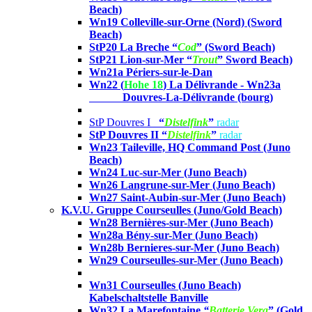
Beach)
Wn19 Colleville-sur-Orne (Nord)
(Sword
Beach)
StP20 La Breche
“
Cod
” (Sword Beach)
StP21 Lion-sur-Mer “
Trout
”
Sword Beach)
Wn21a Périers-sur-le-Dan
Wn22 (
Hohe 18
) La Délivrande -
Wn23a
Douvres-La-Délivrande (bourg)
StP Douvres I
“
Distelfink
”
radar
StP Douvres II “
Distelfink
”
radar
Wn23 Taileville, HQ Command Post
(Juno
Beach)
Wn24 Luc-sur-Mer
(Juno Beach)
Wn26 Langrune-sur-Mer
(Juno Beach)
Wn27 Saint-Aubin-sur-Mer
(Juno Beach)
K.V.U. Gruppe Courseulles (Juno/Gold Beach)
Wn28 Bernières-sur-Mer
(Juno Beach)
Wn28a Bény-sur-Mer
(Juno Beach)
Wn28b Bernieres-sur-Mer
(Juno Beach)
Wn29 Courseulles-sur-Mer
(Juno Beach)
Wn31 Courseulles
(Juno Beach)
Kabelschaltstelle Banville
Wn32 La Marefontaine
“
Batterie Vera
” (Gold