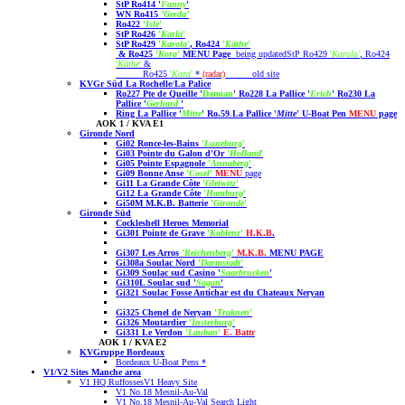
StP Ro414 '
Fanny
'
WN Ro415
’Gerda’
Ro422
'
Isle
'
StP Ro426
'
Karla
'
StP Ro429
'
Karola'
, Ro424
'
Käthe
'
&
Ro425
'
Kora
'
MENU Page
being updated
StP Ro429
'
Karola'
, Ro424
'
Käthe
'
&
Ro425
'
Kora
'
*
(radar)
old site
KVGr Süd La Rochelle
/
La Palice
Ro227 Pte de Queille '
Damian
'
Ro228 La Pallice '
Erich
'
Ro230 La
Pallice '
Gerhard
'
Ring La Pallice '
Mitte
'
Ro.59
.
La Pallice '
Mitte
' U-Boat Pen
MENU
page
AOK 1 / KVA E1
Gironde Nord
Gi02 Ronce-les-Bains
'
Luneburg
'
Gi03 Pointe du Galon d'Or
'
Holland
'
Gi05 Pointe Espagnole
'
Annaberg
'
Gi09 Bonne Anse
'
Cosel
'
MENU
page
Gi11 La Grande Côte
'
Gleiwitz
'
Gi12 La Grande Côte
'
Hamburg
'
Gi50M M.K.B. Batterie
'
Gironde
'
Gironde Süd
Cockleshell Heroes Memorial
Gi301 Pointe de Grave
'
Koblenz
'
H.K.B
.
Gi307 Les Arros
'
Reichenberg
'
M.K.B.
MENU PAGE
Gi308a Soulac Nord
'
Darmstadt
'
Gi309 Soulac sud Casino '
Saarbrucken
'
Gi310L Soulac sud '
Sagan
'
Gi321 Soulac Fosse Antichar est du Chateaux Neryan
Gi325 Chenel de Neryan
'
Traknen
'
Gi326 Moutardier
'
Insterburg
'
Gi331 Le Verdon
'
Lauban
'
E. Battr
AOK 1 / KVA E2
KVGruppe Bordeaux
Bordeaux U-Boat Pens
*
V1/V2 Sites Manche area
V1 HQ Ruffosses
V1 Heavy Site
V1 No.18 Mesnil-Au-Val
V1 No.18 Mesnil-Au-Val Search Light