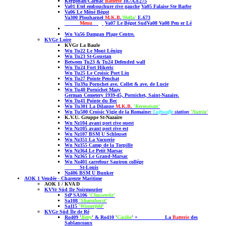
Kergonan
/
Carnac
Batterie
10./A.r.275
Va01 Etel embouchure rive gauche
Va05 Falaise Ste Barbe
Va06 Le Méné Bégot
Va300 Plouharnel
M.K.B
.
'Hella'
E.673
Menu
Page
Va07 Le Bégot
Sud
Va08 Va08 Pen er Lé
Wn Va56 Damgan Plage Centre.
KVGr Loire
KVGr La Baule
Wn Tu22 Le Mont Lénigo
Wn Tu23 St-Goustan
Between Tu23 & Tu24 Defended wall
Wn Tu24 Fort Hikeric
Wn Tu25 Le Croisic Port Lin
Wn Tu27 Pointe Penchat
Wn Tu39a Pornchet ave. Collet & ave. de Lucie
Wn Tu40 Pornichet Mazy
German Cemetery 1939-45, Pornichet, Saint-Nazaire.
Wn Tu41 Pointe du Bec
Wn Tu301 La Dilanne
M.K.B.
'
Kermoisan
'
Wn Tu500 Croisic Vigie de la Romaine:
Luftwaffe
station
'Nutria'
K.V.U. Gruppe St-Nazaire
Wn Nz104 avant port rive ouest
Wn Nz105 avant port rive est
Wn Nz107 BSM U Schleuset
Wn Nz351 La Vacuerie
Wn Nz355 Camp de la Torpille
Wn Nz364 Le Petit Marsac
Wn Nz365 Le Grand-Marsac
Wn Nz401 carrefour Sautron collége
St-Louis
Nz406 BSM U Bunker
AOK 1 Vendée - Charente Maritime
AOK 1 / KVA D
KVVr Süd Ile Noirmoutier
StP SA106
'
Clausewitz
'
Sa108
'
Sharnhorst
'
Sa115
'
Winterfeld
'
KVGr Süd Île de Ré
Ro409 '
Betty
' & Ro410 '
Cäcilie
' + La
Batterie
des
Sablanceaux