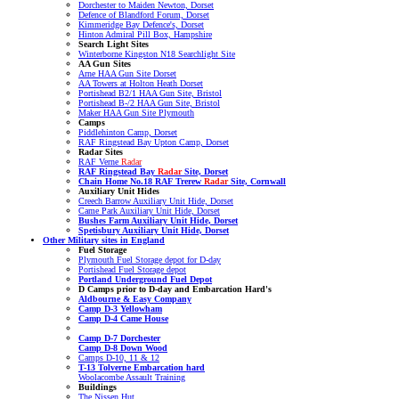
Dorchester to Maiden Newton, Dorset
Defence of Blandford Forum, Dorset
Kimmeridge Bay Defence's, Dorset
Hinton Admiral Pill Box, Hampshire
Search Light Sites
Winterborne Kingston N18 Searchlight Site
AA Gun Sites
Arne HAA Gun Site Dorset
AA Towers at Holton Heath Dorset
Portishead B2/1 HAA Gun Site, Bristol
Portishead B-/2 HAA Gun Site, Bristol
Maker HAA Gun Site Plymouth
Camps
Piddlehinton Camp, Dorset
RAF Ringstead Bay Upton Camp, Dorset
Radar Sites
RAF Verne
Radar
RAF Ringstead Bay
Radar
Site, Dorset
Chain Home No.18 RAF Trerew
Radar
Site, Cornwall
Auxiliary Unit Hides
Creech Barrow Auxiliary Unit Hide, Dorset
Came Park Auxiliary Unit Hide, Dorset
Bushes Farm Auxiliary Unit Hide, Dorset
Spetisbury Auxiliary Unit Hide, Dorset
Other Military sites in England
Fuel Storage
Plymouth Fuel Storage depot for D-day
Portishead Fuel Storage depot
Portland Underground Fuel Depot
D Camps prior to D-day
and Embarcation Hard's
Aldbourne & Easy Company
Camp D-3 Yellowham
Camp D-4 Came House
Camp D-7 Dorchester
Camp D-8 Down Wood
Camps D-10, 11 & 12
T-13 Tolverne Embarcation hard
Woolacombe Assault Training
Buildings
The Nissen Hut