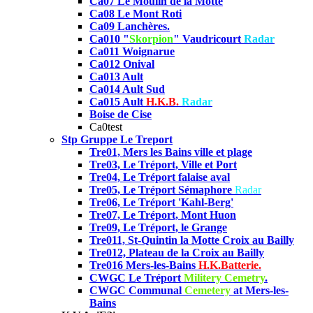
Ca07 Le Moulin de la Motte
Ca08
Le Mont Roti
Ca09 Lanchères.
Ca010 "
Skorpion
" Vaudricourt
Radar
Ca011 Woignarue
Ca012 Onival
Ca013 Ault
Ca014 Ault Sud
Ca015 Ault
H.K.B.
Radar
Boise de Cise
Ca0test
Stp Gruppe Le Treport
Tre01,
Mers les Bains ville et plage
Tre03, Le Tréport, Ville et Port
Tre04,
Le Tréport falaise aval
Tre05,
Le Tréport Sémaphore
Radar
Tre06, Le Tréport 'Kahl-Berg'
Tre07, Le Tréport, Mont Huon
Tre09, Le Tréport, le Grange
Tre011, St-Quintin la Motte Croix au Bailly
Tre012, Plateau de la Croix au Bailly
Tre016 Mers-les-Bains
H.K.Batterie.
CWGC Le Tréport
Militery Cemetry
.
CWGC Communal
Cemetery
at Mers-les-
Bains