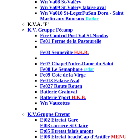
Wn Va08 St-Valéry
Wn Va09 St-Valéry falaise aval
Wn Va010 St-Leger
FuSan Dora -
Saint
Martin aux Buneaux
Radar
K.V.A. 'F'
K.V. Gruppe Fécamp
Fire Control Post Val St-Nicolas
Fe01 Ferme de la Pastourelle
Fe03 Senneville
H.K.B.
Fe07 Chapel Notre-Dame du Salut
Fe08 Le Semaphore
radar
Fe09 Cote de la Virge
Fe013 Falaise Aval
Fe027 Route Rouen
Batterie Grainval
Batterie
Yport
H.K.B
.
Wn Vaucottes
K.V.Gruppe Etretat
Et02
Etretat Gare
Et03 carrière St Claire
Et05
Etretat falais amont
Et06
Etretat beach
Cap d'Antifer
MENU